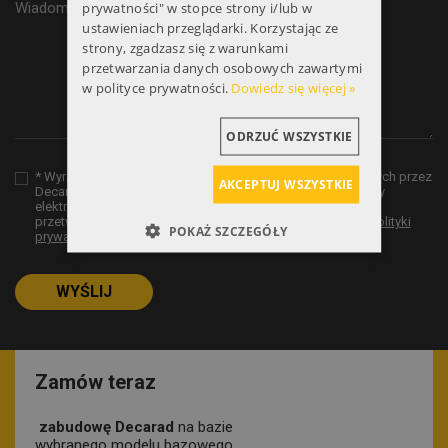
prywatności" w stopce strony i/lub w
ustawieniach przeglądarki. Korzystając ze
strony, zgadzasz się z warunkami
przetwarzania danych osobowych zawartymi
w polityce prywatności.
Dowiedz się więcej »
ODRZUĆ WSZYSTKIE
* Wyrażam zgodę na przetwarzanie moich danych osobowych przez
AKCEPTUJ WSZYSTKIE
Decarad w celu odpowiedzi na zapytanie za pomocą poczty
elektronicznej i/lub telefonu. Więcej informacji na temat
przetwarzania danych osobowych znajduje się na stronie
polityki
POKAŻ SZCZEGÓŁY
prywatności
.
WYŚLIJ
Zamów teraz
zabudowę Decarad
na bazie
wybranego modelu bazowego.