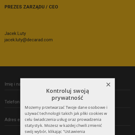
PREZES ZARZĄDU / CEO
Jacek Luty
jacek.luty@decarad.com
×
Kontroluj swoją
prywatność
Możemy przetwarzać Twoje dane osobowe i
używać technologii takich jak pliki cookies w
celu świadczenia usług oraz prowadzenia
statystyk. Możesz w każdej chwili zmienić
swój wybór, klikając "Ustawienia